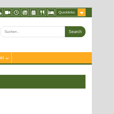
Quicklinks
IServ
Videokonferenz
Vertretungsplan
Frogblog
Kalender
Speiseplan
Abwesenheitsmeldung
BigBlueButton
der
Search
Froschküche
for:
kt