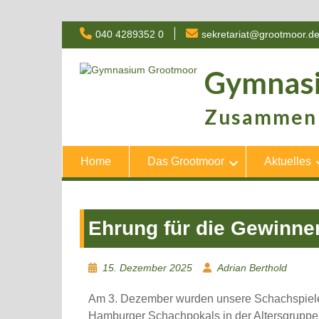
Skip
040 4289352 0
sekretariat@grootmoor.d
to
content
Gymnas
Zusammen 
Home
Das Grootmoor
Aktuelles
Ehrung für die Gewinne
15. Dezember 2025
Adrian Berthold
Am 3. Dezember wurden unsere Schachspiele
Hamburger Schachpokals in der Altersgrupp