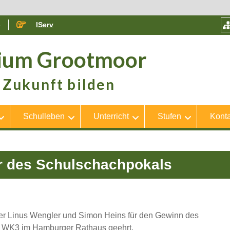
e
IServ
ium Grootmoor
Zukunft bilden
Schulleben
Unterricht
Stufen
Konta
r des Schulschachpokals
r Linus Wengler und Simon Heins für den Gewinn des
e WK3 im Hamburger Rathaus geehrt.