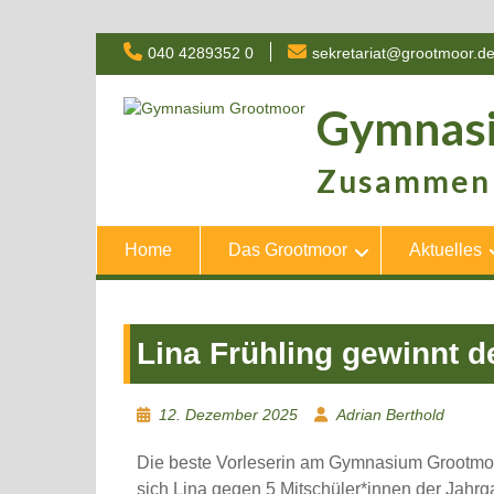
Skip
040 4289352 0
sekretariat@grootmoor.d
to
content
Gymnas
Zusammen 
Home
Das Grootmoor
Aktuelles
Lina Frühling gewinnt
12. Dezember 2025
Adrian Berthold
Die beste Vorleserin am Gymnasium Grootmoor
sich Lina gegen 5 Mitschüler*innen der Jahrga