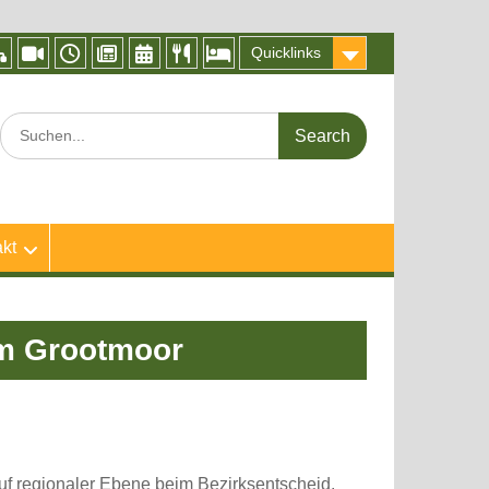
Quicklinks
IServ
Videokonferenz
Vertretungsplan
Frogblog
Kalender
Speiseplan
Abwesenheitsmeldung
BigBlueButton
der
Search
Froschküche
for:
kt
um Grootmoor
auf regionaler Ebene beim Bezirksentscheid.