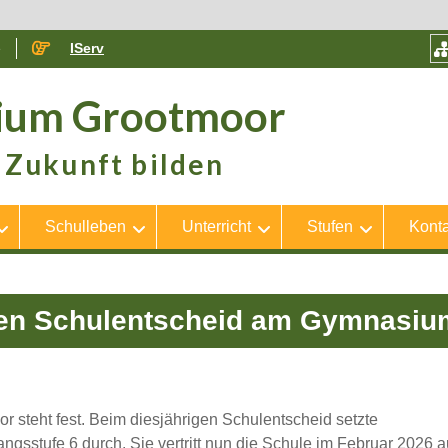
e
IServ
ium Grootmoor
Zukunft bilden
Schulleben
Unterricht
Stufen
Konta
 den Schulentscheid am Gymnasi
 steht fest. Beim diesjährigen Schulentscheid setzte
ngsstufe 6 durch. Sie vertritt nun die Schule im Februar 2026 