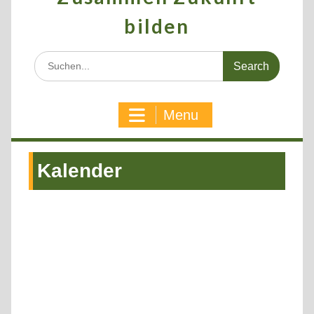
bilden
Search
for:
Menu
Kalender