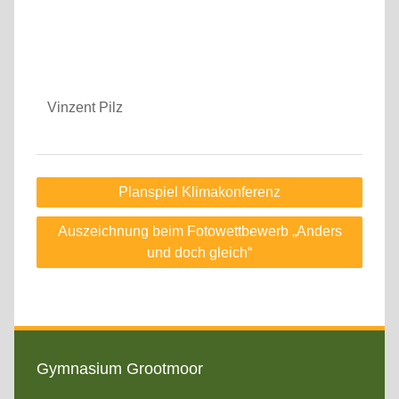
Vinzent Pilz
Beitragsnavigation
Planspiel Klimakonferenz
Auszeichnung beim Fotowettbewerb „Anders
und doch gleich“
Gymnasium Grootmoor