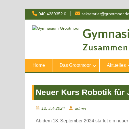
Skip
040 4289352 0
sekretariat@grootmoor.d
to
content
Gymnas
Zusammen 
Home
Das Grootmoor
Aktuelles
Neuer Kurs Robotik für 
12. Juli 2024
admin
Ab dem 18. September 2024 startet ein neuer R