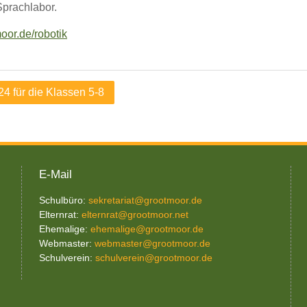
Sprachlabor.
moor.de/robotik
24 für die Klassen 5-8
E-Mail
Schulbüro:
sekretariat@grootmoor.de
Elternrat:
elternrat@grootmoor.net
Ehemalige:
ehemalige@grootmoor.de
Webmaster:
webmaster@grootmoor.de
Schulverein:
schulverein@grootmoor.de