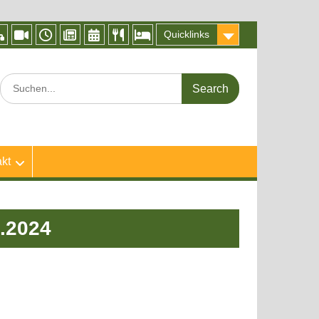
Quicklinks
IServ
Videokonferenz
Vertretungsplan
Frogblog
Kalender
Speiseplan
Abwesenheitsmeldung
BigBlueButton
der
Search
Froschküche
for:
kt
9.2024