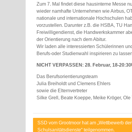
Zum 7. Mal findet diese hausinterne Messe nun
wieder namhafte Unternehmen wie Airbus, OTT
nationale und internationale Hochschulen ha
vorzustellen. Darunter z.B. die HSBA, TU Ham
Freiwilligendienst, die Handwerkskammer aber
der Orientierung nach dem Abitur.
Wir laden alle interessierten Schülerinnen un
Berufs-oder Studienwahl inspirieren zu lassen
NICHT VERPASSEN: 28. Februar, 18-20:30U
Das Berufsorientierungsteam
Julia Breiholdt und Clemens Ehlers
sowie die Elternvertreter
Silke Grell, Beate Koeppe, Meike Kröger, Ole
Beitragsnavigation
SSD vom Grootmoor hat am „Wettbewerb de
Schulsanitätsdienste“ teilgenommen.