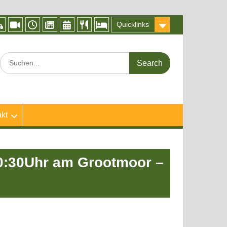
Quicklinks
IServ
Videokonferenz
Vertretungsplan
Frogblog
Kalender
Speiseplan
Abwesenheitsmeldung
BigBlueButton
der
Search
Froschküche
for:
kt
20:30Uhr am Grootmoor –