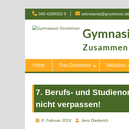
Skip
040 4289352 0
sekretariat@grootmoor.d
to
content
Gymnas
Zusammen 
Home
Das Grootmoor
Aktuelles
7. Berufs- und Studien
nicht verpassen!
8. Februar 2019
Jens Diederich